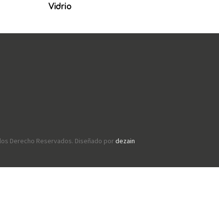
Vidrio
s los Derecho Reservados. Diseñado por
dezain