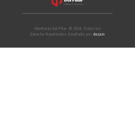
Aberturas del Pilar © 2024. Todos los
Derecho Reservados. Diseñado por
dezain
Solicitar Presupuesto
Selecciona al menos 2 productos
para comparar