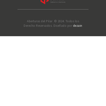
Aberturas del Pilar © 2024. Todos los
Derecho Reservados. Diseñado por
dezain
Solicitar Presupuesto
Selecciona al menos 2 productos
para comparar